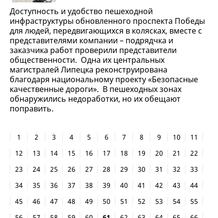
Доступность и удобство пешеходной
инфраструктуры обновленного проспекта Победы
для людей, передвигающихся в колясках, вместе с
представителями компании – подрядчка и
заказчика работ проверили представители
общественности. Одна их центральных
магистралей Липецка реконструирована
благодаря национальному проекту «Безопасные
качественные дороги». В пешеходных зонах
обнаружились недоработки, но их обещают
поправить.
1
2
3
4
5
6
7
8
9
10
11
12
13
14
15
16
17
18
19
20
21
22
23
24
25
26
27
28
29
30
31
32
33
34
35
36
37
38
39
40
41
42
43
44
45
46
47
48
49
50
51
52
53
54
55
56
57
58
59
60
61
62
63
64
65
66