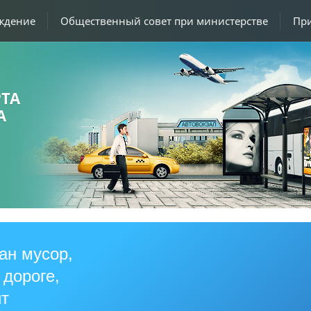
уждение
Общественный совет при министерстве
Пр
ТА
А
ан мусор,
 дороге,
ит