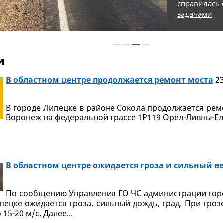
справилась
задачами
и
В областном центре продолжается ремонт моста
23
В городе Липецке в районе Сокола продолжается рем
Воронеж на федеральной трассе 1Р119 Орёл-Ливны-Ел
В областном центре ожидается гроза и сильный в
По сообщению Управления ГО ЧС администрации горо
пецке ожидается гроза, сильный дождь, град. При гроз
15-20 м/с. Далее...