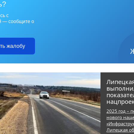
ь?
сь с
й — сообщите о
ть жалобу
Липецкая
выполни
показате
нацпроек
2025 год – 
нового наци
«Инфраструк
Липецкая о