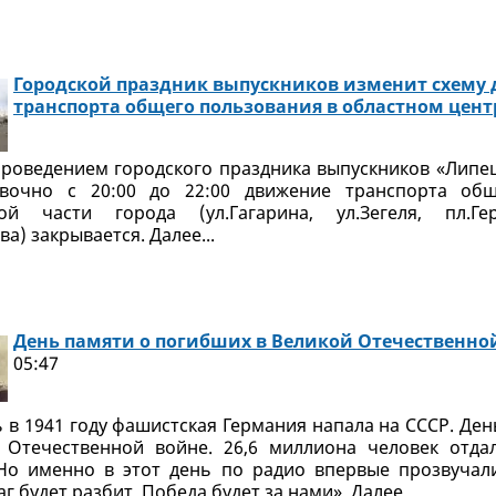
Городской праздник выпускников изменит схему
транспорта общего пользования в областном цент
проведением городского праздника выпускников «Липец
вочно с 20:00 до 22:00 движение транспорта об
ой части города (ул.Гагарина, ул.Зегеля, пл.Гер
ва) закрывается. Далее...
День памяти о погибших в Великой Отечественно
05:47
ь в 1941 году фашистская Германия напала на СССР. Де
 Отечественной войне. 26,6 миллиона человек отда
о именно в этот день по радио впервые прозвучали
г будет разбит. Победа будет за нами». Далее...