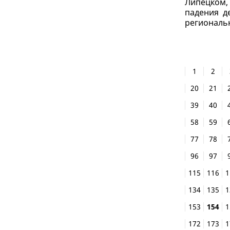
Липецком,
падения д
региональн
1
2
20
21
39
40
58
59
77
78
96
97
115
116
1
134
135
1
153
154
1
172
173
1