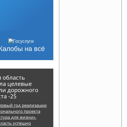
Жалобы на всё
 область
ла целевые
ли дорожного
та -25
первый год реализации
онального проекта
тура для жизни».
бласть успешно