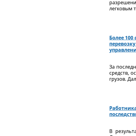
разрешени
легковым т
Более 100
перевозку
управлени
За послед
средств, о
грузов. Дал
Работника
последств
В результ