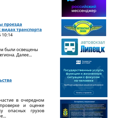
ы проезда
х видах транспорта
 10:14
ром были освещены
иона. Далее...
ьства
участие в очередном
проверке и оценке
ку опасных грузов
...