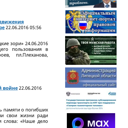
 движения
ре
22.06.2016 05:56
кие зори» 24.06.2016
щего пользования в
оев, пл.Плеханова,
й войне
22.06.2016
нь памяти о погибших
ли свои жизни ради
 слова: «Наше дело