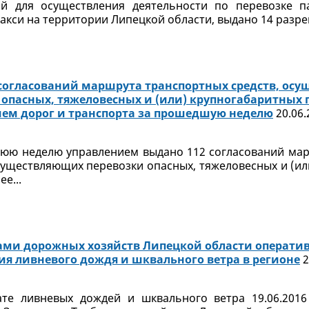
й для осуществления деятельности по перевозке п
акси на территории Липецкой области, выдано 14 разреш
 согласований маршрута транспортных средств, ос
 опасных, тяжеловесных и (или) крупногабаритных 
ем дорог и транспорта за прошедшую неделю
20.06.
нюю неделю управлением выдано 112 согласований ма
существляющих перевозки опасных, тяжеловесных и (и
ее...
ми дорожных хозяйств Липецкой области операти
ия ливневого дождя и шквального ветра в регионе
2
ате ливневых дождей и шквального ветра 19.06.2016