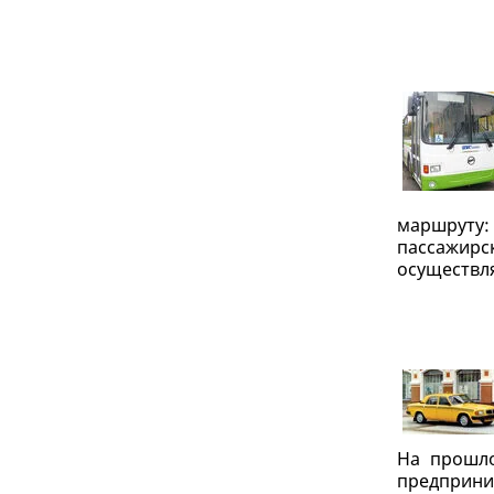
маршруту: 
пассажир
осуществля
На прошло
предприни