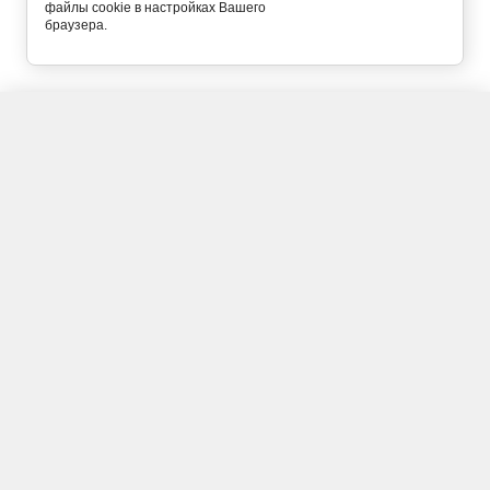
файлы cookie в настройках Вашего
браузера.
(4742) 25-88-88
Тел.
(4742) 25-88-99
Факс
avtodor@admlr.lipetsk.ru
График работы:
Пн. - Чт.
08:30 - 17:30
Пт.
08:30 - 16:30
Сб. - Вс.
выходной
Перерыв
13:00 - 13:48
Адрес:
398600, Липецк, ул. Неделина, д. 2а
Copyright © 2011 - 2026 Управление дорог и транспорта